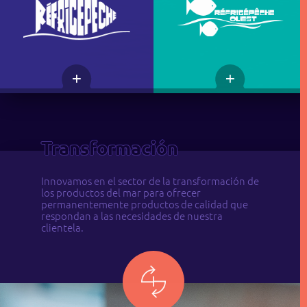
Transformación
Innovamos en el sector de la transformación de
los productos del mar para ofrecer
permanentemente productos de calidad que
respondan a las necesidades de nuestra
clientela.