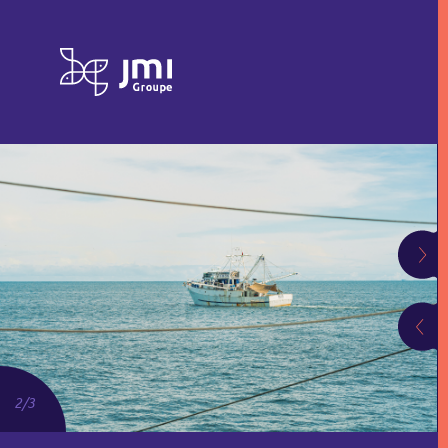
2
/
3