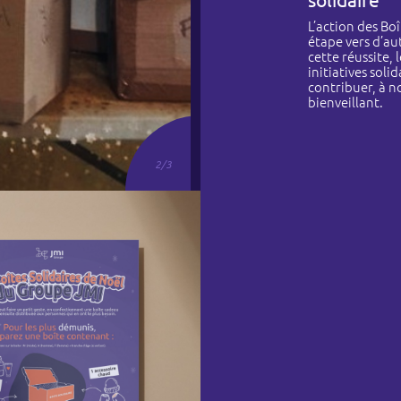
L’action des Bo
étape vers d’au
cette réussite,
initiatives soli
contribuer, à n
bienveillant.
2
/
3