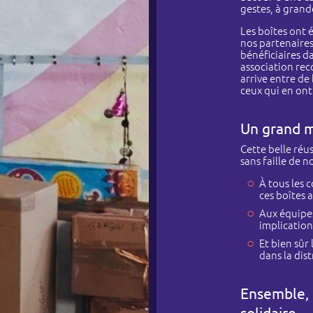
gestes, à grand
mmes-nous ?
Les boîtes ont 
Nos sociétés
nos partenaires
bénéficiaires d
Actualités
association rec
arrive entre de
Recrutement
ceux qui en ont 
Contact
Un grand me
Cette belle réu
sans faille de 
À tous les 
ces boîtes a
Aux équipes
implication
Et bien sûr 
dans la dis
Ensemble, 
solidaire