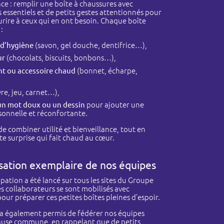
ace : remplir une boîte à chaussures avec
 essentiels et de petits gestes attentionnés pour
rire à ceux qui en ont besoin. Chaque boîte
:
 d’hygiène
(savon, gel douche, dentifrice…),
ur
(chocolats, biscuits, bonbons…),
t ou accessoire chaud
(bonnet, écharpe,
vre, jeu, carnet…),
un mot doux ou un dessin
pour ajouter une
sonnelle et réconfortante.
 de combiner utilité et bienveillance, tout en
te surprise qui fait chaud au cœur.
sation exemplaire de nos équipes
ipation a été lancé sur tous les sites du Groupe
es collaborateurs se sont mobilisés avec
ur préparer ces petites boîtes pleines d’espoir.
e a également permis de fédérer nos équipes
ause commune, en rappelant que de petits