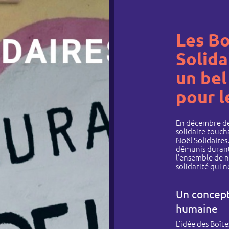
Les Bo
Solida
un bel
pour l
En décembre der
solidaire toucha
Noël Solidaires
démunis durant 
l’ensemble de n
solidarité qui 
Un concept
humaine
L’idée des Boîte