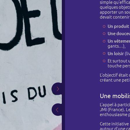
simple qu’effic
quelques objets
apporter un sou
devait contenir 
Un produit
Une douce
Un vêtemen
gants…),
Un loisir
(li
Et surtout
touche per
L’objectif était
créant une peti
Une mobili
L’appel à partic
JMI (France). L
enthousiasme po
Cette initiativ
autour d’une c