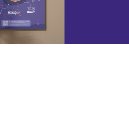
FR
EN
ES
Choisir