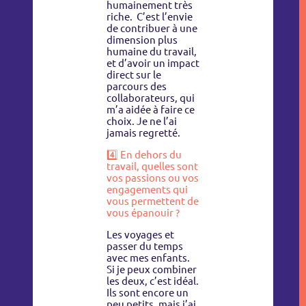
humainement très
riche. C’est l’envie
de contribuer à une
dimension plus
humaine du travail,
et d’avoir un impact
direct sur le
parcours des
collaborateurs, qui
m’a aidée à faire ce
choix. Je ne l’ai
jamais regretté.
4️⃣ En dehors du
travail, quelles sont
vos passions ou vos
engagements qui
vous permettent de
vous épanouir ?
Les voyages et
passer du temps
avec mes enfants.
Si je peux combiner
les deux, c’est idéal.
Ils sont encore un
peu petits, mais j’ai