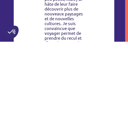
hâte de leur faire
découvrir plus de
nouveaux paysages
et de nouvelles
cultures. Je suis
convaincue que
voyager permet de
prendre du recul et
d’ouvrir son esprit.
5️⃣ Quels sont,
selon vous, les plus
grands défis
auxquels les
FR
femmes sont
encore confrontées
EN
aujourd’hui dans le
monde
ES
professionnel et
Choisir
comment pouvons-
nous y remédier ?
Ils restent
nombreux : accéder
à des métiers
perçus comme «