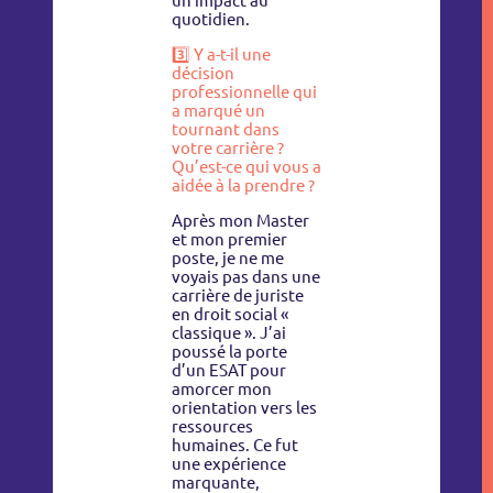
un impact au
quotidien.
3️⃣ Y a-t-il une
décision
professionnelle qui
a marqué un
tournant dans
votre carrière ?
Qu’est-ce qui vous a
aidée à la prendre ?
Après mon Master
et mon premier
poste, je ne me
voyais pas dans une
carrière de juriste
en droit social «
classique ». J’ai
poussé la porte
d’un ESAT pour
amorcer mon
orientation vers les
ressources
humaines. Ce fut
une expérience
marquante,