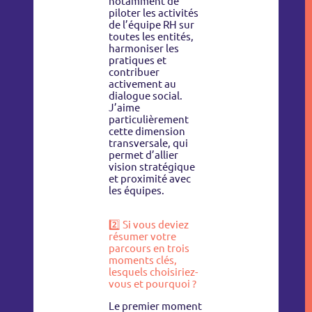
notamment de
piloter les activités
de l’équipe RH sur
toutes les entités,
harmoniser les
pratiques et
contribuer
activement au
dialogue social.
J’aime
particulièrement
cette dimension
transversale, qui
permet d’allier
vision stratégique
et proximité avec
les équipes.
2️⃣ Si vous deviez
résumer votre
parcours en trois
moments clés,
lesquels choisiriez-
vous et pourquoi ?
Le premier moment