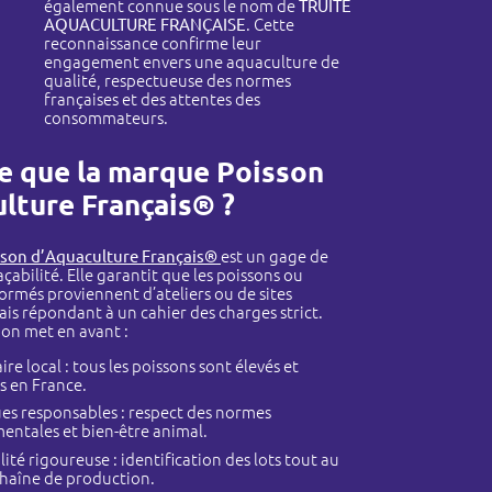
également connue sous le nom de
TRUITE
AQUACULTURE FRANÇAISE
. Cette
reconnaissance confirme leur
engagement envers une aquaculture de
qualité, respectueuse des normes
françaises et des attentes des
consommateurs.
e que la marque Poisson
lture Français® ?
sson d’Aquaculture Français®
est un gage de
açabilité. Elle garantit que les poissons ou
ormés proviennent d’ateliers ou de sites
ais répondant à un cahier des charges strict.
ion met en avant :
ire local : tous les poissons sont élevés et
s en France.
es responsables : respect des normes
entales et bien-être animal.
lité rigoureuse : identification des lots tout au
chaîne de production.