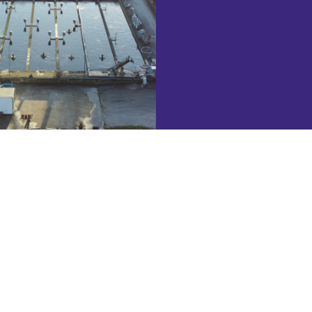
FR
EN
ES
Choisir