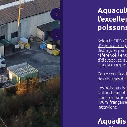
Aquacul
l’excell
poisson
Selon le
CIPA (
d’Aquaculture)
distinguer par 
référencé, l’ent
d’élevage, ce q
sous la marque
mmes-nous ?
Cette certifica
Nos sociétés
des charges de
Actualités
Les poissons is
Naturellement p
transformation,
Recrutement
100 % française
intervient !
Contact
Aquadis 