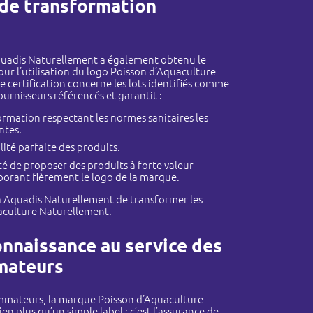
 de transformation
quadis Naturellement a également obtenu le
our l’utilisation du logo Poisson d’Aquaculture
e certification concerne les lots identifiés comme
ournisseurs référencés et garantit :
rmation respectant les normes sanitaires les
ntes.
lité parfaite des produits.
ité de proposer des produits à forte valeur
borant fièrement le logo de la marque.
à Aquadis Naturellement de transformer les
aculture Naturellement.
nnaissance au service des
mateurs
mmateurs, la marque Poisson d’Aquaculture
en plus qu’un simple label : c’est l’assurance de