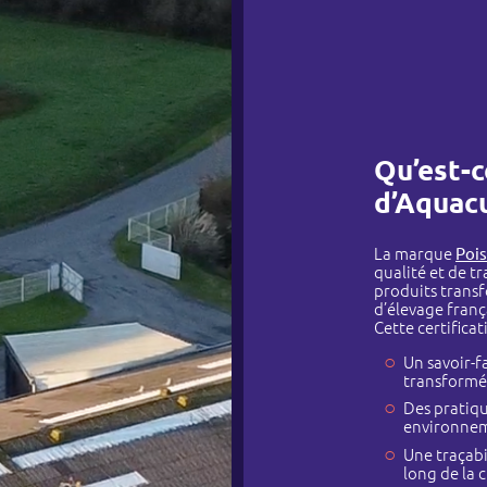
Qu’est-c
d’Aquacu
La marque
Poi
qualité et de tr
produits transf
d’élevage franç
Cette certificat
Un savoir-fa
transformé
Des pratiqu
environnem
Une traçabi
long de la 