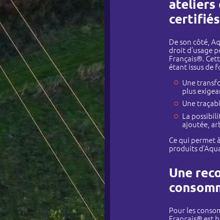
ateliers
certifiés
De son côté, A
droit d’usage p
Français®. Cett
étant issus de f
Une transfo
plus exigea
Une traçabi
La possibil
ajoutée, ar
Ce qui permet 
produits d’Aqu
Une reco
consom
Pour les conso
Français® est bi