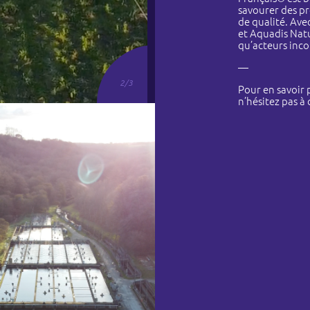
savourer des pr
de qualité. Ave
et Aquadis Natu
qu’acteurs inco
—
3
/
3
Pour en savoir 
n’hésitez pas à