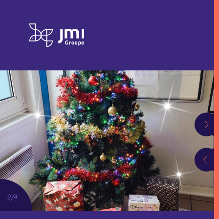
2
/
4