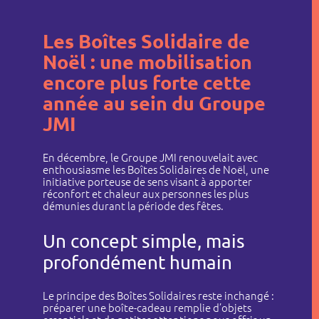
Les Boîtes Solidaire de
Noël : une mobilisation
encore plus forte cette
année au sein du Groupe
JMI
En décembre, le Groupe JMI renouvelait avec
enthousiasme les Boîtes Solidaires de Noël, une
initiative porteuse de sens visant à apporter
réconfort et chaleur aux personnes les plus
démunies durant la période des fêtes.
Un concept simple, mais
Qui sommes-nous ?
profondément humain
Nos sociétés
Actualités
Le principe des Boîtes Solidaires reste inchangé :
préparer une boîte-cadeau remplie d’objets
Recrutement